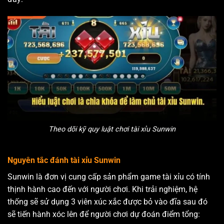
Theo dõi kỹ quy luật chơi tài xỉu Sunwin
Nguyên tắc đánh tài xỉu Sunwin
Sunwin là đơn vị cung cấp sản phẩm game tài xỉu có tính
thịnh hành cao đến với người chơi. Khi trải nghiệm, hệ
thống sẽ sử dụng 3 viên xúc xắc được bỏ vào đĩa sau đó
sẽ tiến hành xóc lên để người chơi dự đoán điểm tổng: