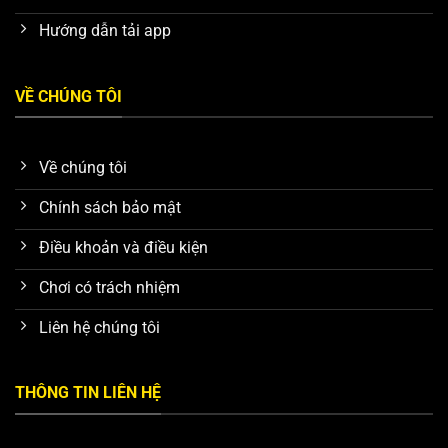
Hướng dẫn tải app
VỀ CHÚNG TÔI
Về chúng tôi
Chính sách bảo mật
Điều khoản và điều kiện
Chơi có trách nhiệm
Liên hệ chúng tôi
THÔNG TIN LIÊN HỆ