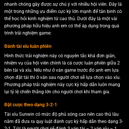
nhanh chóng gây được sự chú ý với nhiều hội viên. Đây là
một trong những ưu điểm cực kỳ lớn mạnh để tân binh có
thể học hỏi kinh nghiệm từ cao thủ. Dưới đây là một vài
phương pháp hữu hiệu anh em có thể áp dụng trong quá
trình trải nghiệm game:
Đánh tài xỉu luân phiên
Hình thức trải nghiệm này có nguyên tắc khá đơn giản,
nhiệm vụ của hội viên chính là cá cược luân phiên giữa 2
bên tài và xỉu. Nếu như ở ván game trước đó anh em lựa
chọn đặt tài thì ở ván sau người chơi sẽ lựa chọn vào xỉu.
Phương pháp trải nghiệm này cực kỳ hấp dẫn luôn mang
lại tỷ lệ chiến thắng lớn cho người chơi khi tham gia.
Đặt cược theo dạng 3-2-1
Tài xỉu Sunwin có mức độ phủ sóng cao nên cao thủ lâu
năm đã đưa ra quy luật đánh cực kỳ hấp dẫn theo dạng 3-
2-1. Tức là người chơi sẽ đánh 3 ván tài – 2 ván xỉu – 1