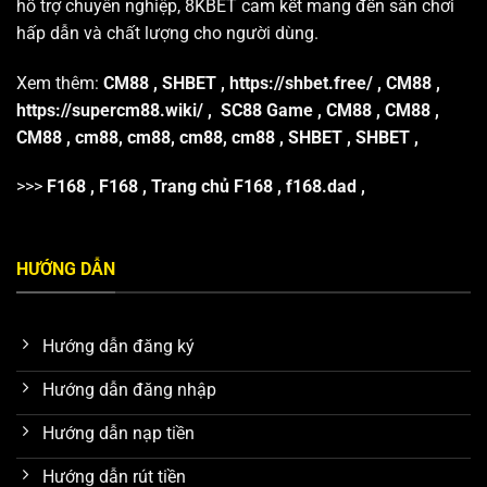
hỗ trợ chuyên nghiệp, 8KBET cam kết mang đến sân chơi
hấp dẫn và chất lượng cho người dùng.
Xem thêm:
CM88
,
SHBET
,
https://shbet.free/
,
CM88
,
https://supercm88.wiki/
,
SC88 Game
,
CM88
,
CM88
,
CM88
,
cm88
,
cm88
,
cm88
,
cm88
,
SHBET
,
SHBET
,
>>>
F168
,
F168
,
Trang chủ F168
,
f168.dad
,
HƯỚNG DẪN
Hướng dẫn đăng ký
Hướng dẫn đăng nhập
Hướng dẫn nạp tiền
Hướng dẫn rút tiền