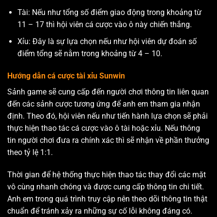
Tài: Nếu như tổng số điểm giao động trong khoảng từ
11 – 17 thì hội viên cá cược vào ô này chiến thắng.
Xỉu: Đây là sự lựa chọn nếu như hội viên dự đoán số
điểm tổng sẽ nằm trong khoảng từ 4 – 10.
Hướng dẫn cá cược tài xỉu Sunwin
Sảnh game sẽ cung cấp đến người chơi thông tin liên quan
đến các sảnh cược tương ứng để anh em tham gia nhận
định. Theo đó, hội viên nếu như tiến hành lựa chọn sẽ phải
thực hiện thao tác cá cược vào ô tài hoặc xỉu. Nếu thông
tin người chơi đưa ra chính xác thì sẽ nhận về phần thưởng
theo tỷ lệ 1:1.
Thời gian để hệ thống thực hiện thao tác thay đổi các mặt
vô cùng nhanh chóng và được cung cấp thông tin chi tiết.
Anh em trong quá trình truy cập nên theo dõi thông tin thật
chuẩn để tránh xảy ra những sự cố lỗi không đáng có.