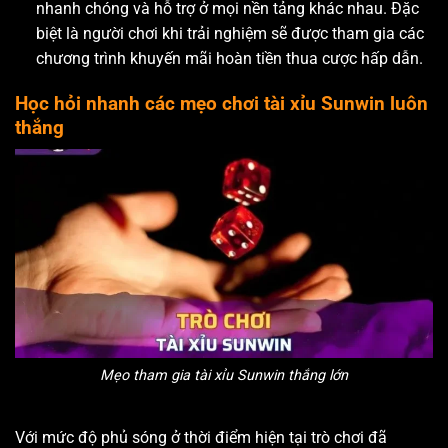
nhanh chóng và hỗ trợ ở mọi nền tảng khác nhau. Đặc
biệt là người chơi khi trải nghiệm sẽ được tham gia các
chương trình khuyến mãi hoàn tiền thua cược hấp dẫn.
Học hỏi nhanh các mẹo chơi tài xỉu Sunwin luôn
thắng
Mẹo tham gia tài xỉu Sunwin thắng lớn
Với mức độ phủ sóng ở thời điểm hiện tại trò chơi đã