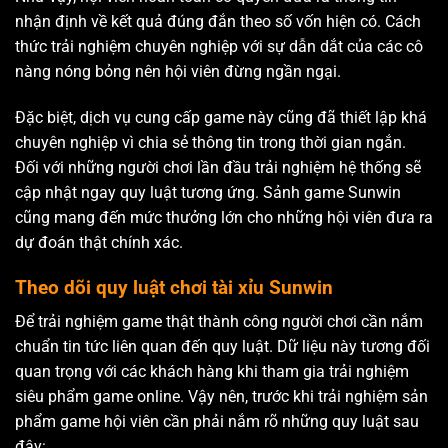
nhận định về kết quả đúng đắn theo số vốn hiện có. Cách
thức trải nghiệm chuyên nghiệp với sự dẫn dắt của các cô
nàng nóng bỏng nên hội viên đừng ngần ngại.
Đặc biệt, dịch vụ cung cấp game này cũng đã thiết lập khá
chuyên nghiệp vì chia sẻ thông tin trong thời gian ngắn.
Đối với những người chơi lần đầu trải nghiệm hệ thống sẽ
cập nhật ngay quy luật tương ứng. Sảnh game Sunwin
cũng mang đến mức thưởng lớn cho những hội viên đưa ra
dự đoán thật chính xác.
Theo dõi quy luật chơi tài xỉu Sunwin
Để trải nghiệm game thật thành công người chơi cần nắm
chuẩn tin tức liên quan đến quy luật. Dữ liệu này tương đối
quan trọng với các khách hàng khi tham gia trải nghiệm
siêu phẩm game online. Vậy nên, trước khi trải nghiệm sản
phẩm game hội viên cần phải nắm rõ những quy luật sau
đây: