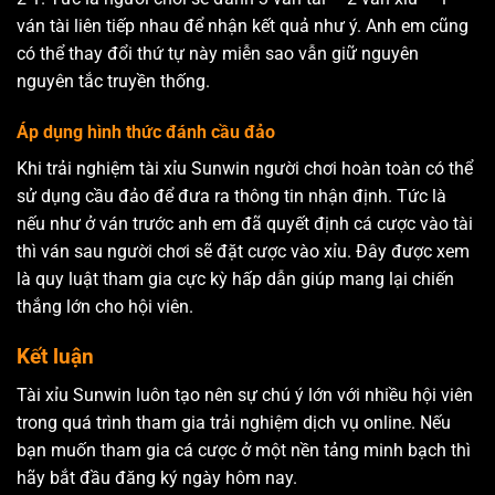
ván tài liên tiếp nhau để nhận kết quả như ý. Anh em cũng
có thể thay đổi thứ tự này miễn sao vẫn giữ nguyên
nguyên tắc truyền thống.
Áp dụng hình thức đánh cầu đảo
Khi trải nghiệm tài xỉu Sunwin người chơi hoàn toàn có thể
sử dụng cầu đảo để đưa ra thông tin nhận định. Tức là
nếu như ở ván trước anh em đã quyết định cá cược vào tài
thì ván sau người chơi sẽ đặt cược vào xỉu. Đây được xem
là quy luật tham gia cực kỳ hấp dẫn giúp mang lại chiến
thắng lớn cho hội viên.
Kết luận
Tài xỉu Sunwin luôn tạo nên sự chú ý lớn với nhiều hội viên
trong quá trình tham gia trải nghiệm dịch vụ online. Nếu
bạn muốn tham gia cá cược ở một nền tảng minh bạch thì
hãy bắt đầu đăng ký ngày hôm nay.